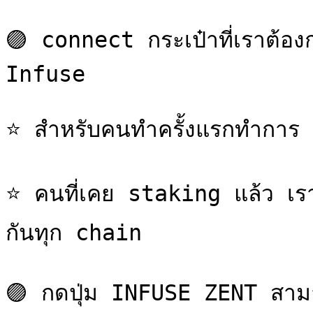
🟣 connect กระเป๋าที่เราต้องกา
Infuse

⭐ สำหรับคนทำครั้งแรกทำการ 
⭐ คนที่เคย staking แล้ว เราจ
กันทุก chain

🟣 กดปุ่ม INFUSE ZENT สามา