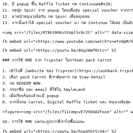
10. มี popup ขึ้น Raffle Ticket กด Continue&#x20;

11. กดปุ่ม Spin! จาก popup ใหม่เพื่อสุ่ม special voucher จากการห
12. มาหน้าหมุนวงล้อกัน กด Spin! เพื่อหมุนเลย

13. จากนั้นเราได้ special voucher มา กด Continue ได้เลย เป็นอันเส
<img src="/files/RT8k39OKstE4pl5r0cJt" alt="" data-size
{% embed url="<https://www.youtube.com/watch?v=eYxQpMrh
{% embed url="<https://youtu.be/8GqJAWfRCCc>" %}

### การใช้ RME จาก Tripster ในการแลก pack Carrot

1. เข้าไปที่ [website ของ Tripster](https://cashback.tripst
2. เลือก pack Carrot ที่เราต้องการ กด View Detail

3. กด REDEEM NOW

4. กรอกชื่อ และ email ที่ใช้ใน SmyleLand

5. เมื่อเรียบร้อยแล้วจะมี popup

6. จากนั้นรอ Carrot, Digital Raffle Ticket และ หมุนวงล้อสุ่ม spe
<figure><img src="/files/fIiCmqsvE7VSbUAZFoxe" alt="" w
ปล. การใช้ RME แลกจะถูกกว่าที่เราไปซื้อเองนะ

{% embed url="<https://youtu.be/hnp45ht5jV4>" %}
