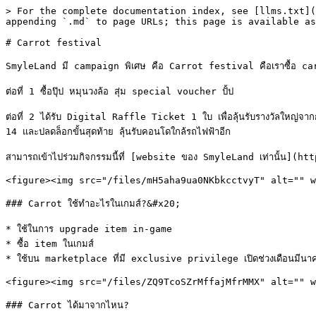
> For the complete documentation index, see [llms.txt](
appending `.md` to page URLs; this page is available as
# Carrot festival

SmyleLand มี campaign พิเศษ คือ Carrot festival คือเราซื้อ carrot เ
ต่อที่ 1 ซื้อปุ๊ป หมุนวงล้อ สุ่ม special voucher ปั้ป

ต่อที่ 2 ได้รับ Digital Raffle Ticket 1 ใบ เพื่อลุ้นรับรางวัลใหญ
14 และปลดล็อกขั้นสุดท้าย ลุ้นรับคอนโดใกล้รถไฟฟ้าอีก

สามารถเข้าไปร่วมกิจกรรมนี้ที่ [website ของ SmyleLand เท่านั้น](h
<figure><img src="/files/mH5aha9ua0NKbkcctvyT" alt="" w
### Carrot ใช้ทำอะไรในเกมส์?&#x20;

* ใช้ในการ upgrade item in-game

* ซื้อ item ในเกมส์

* ใช้บน marketplace ที่มี exclusive privilege เปิดช่วงเดือนมีนา
<figure><img src="/files/ZQ9TcoSZrMffajMfrMMX" alt="" w
### Carrot ได้มาจากไหน?
