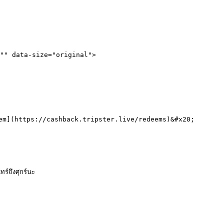
"" data-size="original">

Redeem](https://cashback.tripster.live/redeems)&#x20;

ถึงศุกร์นะ
