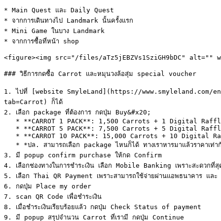
* Main Quest และ Daily Quest

* จากการเดินทางไป Landmark นั้นครั้งแรก

* Mini Game ในบาง Landmark

* จากการซื้อที่หน้า shop

<figure><img src="/files/aTz5jEBZVs1SziGH9bDC" alt="" w
### วิธีการกดซื้อ Carrot และหมุนวงล้อสุ่ม special voucher

1. ไปที่ [website SmyleLand](https://www.smyleland.com/en
tab=Carrot) ก็ได้

2. เลือก package ที่ต้องการ กดปุ่ม Buy&#x20;

   * **CARROT 1 PACK**: 1,500 Carrots + 1 Digital Raffle Ticket 59.00 Baht

   * **CARROT 5 PACK**: 7,500 Carrots + 5 Digital Raffle Ticket 295.00 Baht

   * **CARROT 10 PACK**: 15,000 Carrots + 10 Digital Raffle Ticket 590.00 Baht

   * *ปล. สามารถเลือก package ไหนก็ได้ ทางเราหารมาแล้วราคาเท่ากันหมด*

3. มี popup confirm purchase ให้กด Confirm

4. เลือกช่องทางในการชำระเงิน เลือก Mobile Banking เพราะสะดวกที่สุด
5. เลือก Thai QR Payment เพราะสามารถใช้จ่ายผ่านแอพธนาคาร และ 
6. กดปุ่ม Place my order

7. scan QR Code เพื่อชำระเงิน

8. เมื่อชำระเงินเรียบร้อยแล้ว กดปุ่ม Check Status of payment

9. มี popup สรุปจำนวน Carrot ที่เรามี กดปุ่ม Continue
