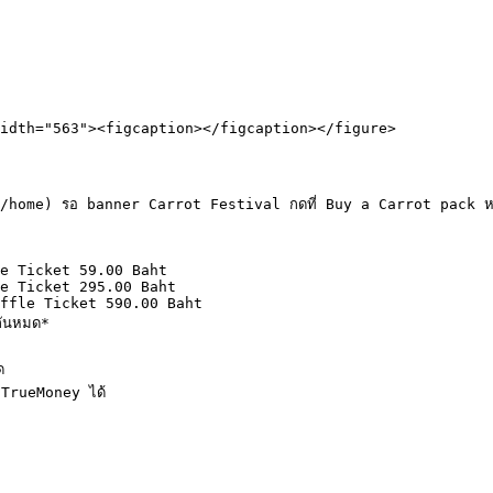
idth="563"><figcaption></figcaption></figure>

/home) รอ banner Carrot Festival กดที่ Buy a Carrot pack หร


TrueMoney ได้
