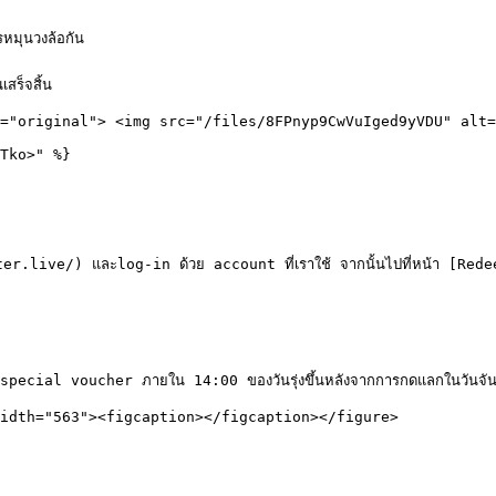
มุนวงล้อกัน

ร็จสิ้น

="original"> <img src="/files/8FPnyp9CwVuIged9yVDU" alt=
Tko>" %}

er.live/) และlog-in ด้วย account ที่เราใช้ จากนั้นไปที่หน้า [
cial voucher ภายใน 14:00 ของวันรุ่งขึ้นหลังจากการกดแลกในวันจันทร์
idth="563"><figcaption></figcaption></figure>
